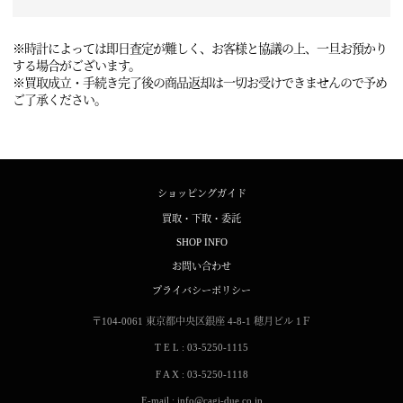
※時計によっては即日査定が難しく、お客様と協議の上、一旦お預かり
する場合がございます。
※買取成立・手続き完了後の商品返却は一切お受けできませんので予め
ご了承ください。
ショッピングガイド
買取・下取・委託
SHOP INFO
お問い合わせ
プライバシーポリシー
〒104-0061
東京都中央区銀座 4-8-1
穂月ビル 1Ｆ
T E L : 03-5250-1115
F A X : 03-5250-1118
E-mail : info@cagi-due.co.jp