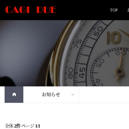
TOP
お知らせ
全体
2件
ページ
1
/
1