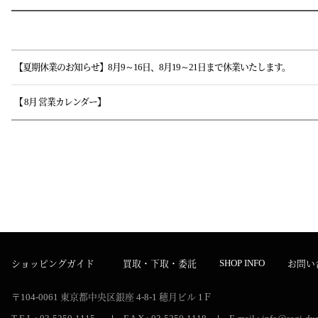
目錄
【夏期休業のお知らせ】8月9～16日、8月19～21日まで休業いたします。
【 8月 営業カレンダー】
SHOP INFO
ショッピングガイド
買取・下取・委託
お問い
〒104-0061
東京都中央区銀座 4-8-1
穂月ビル 1Ｆ