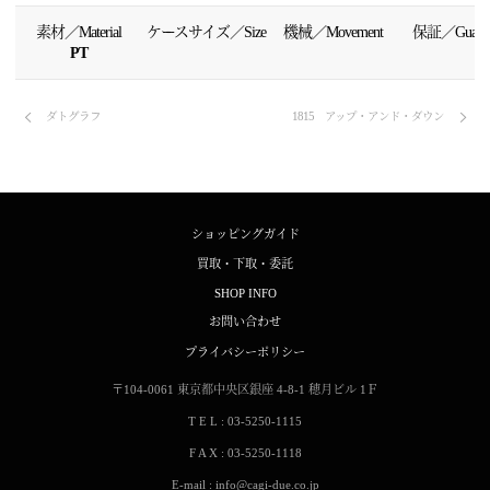
素材／Material
ケースサイズ／Size
機械／Movement
保証／Guaran
PT
ダトグラフ
1815 アップ・アンド・ダウン
ショッピングガイド
買取・下取・委託
SHOP INFO
お問い合わせ
プライバシーポリシー
〒104-0061
東京都中央区銀座 4-8-1
穂月ビル 1Ｆ
T E L : 03-5250-1115
F A X : 03-5250-1118
E-mail : info@cagi-due.co.jp