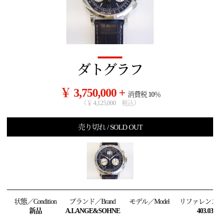
ダトグラフ
￥ 3,750,000 +
消費税 10％
（￥ 4,125,000 税込）
売り切れ / SOLD OUT
状態／Condition
ブランド／Brand
モデル／Model
リファレンス／R
新品
A.LANGE&SOHNE
403.035