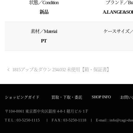
状態／Condition
ブランド／Bra
新品
A.LANGE&SO
素材／Material
ケースサイズ／S
PT
1815アップ＆ダウン 234.032 未使用【箱・保証書】
SHOP INFO
ショッピングガイド
買取・下取・委託
お問い
〒104-0061
東京都中央区銀座 4-8-1
穂月ビル 1Ｆ
T E L : 03-5250-1115
F A X : 03-5250-1118
E-mail : info@cagi-due