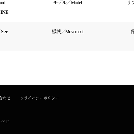
nd
モデル／Model
リフ
HNE
ize
機械／Movement
保
合わせ
プライバシーポリシー
.co.jp