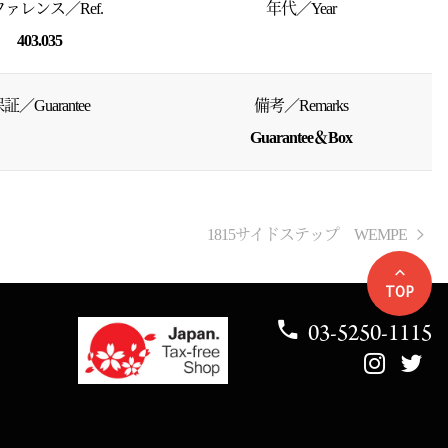
ァレンス／Ref.
年代／Year
403.035
証／Guarantee
備考／Remarks
Guarantee＆Box
1815サイドステップ WEMPE
TOP
03-5250-1115