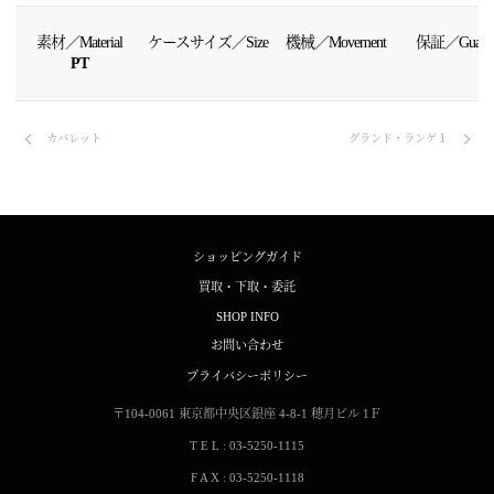
素材／Material
ケースサイズ／Size
機械／Movement
保証／Guaran
PT
カバレット
グランド・ランゲ１
ショッピングガイド
買取・下取・委託
SHOP INFO
お問い合わせ
プライバシーポリシー
〒104-0061
東京都中央区銀座 4-8-1
穂月ビル 1Ｆ
T E L : 03-5250-1115
F A X : 03-5250-1118