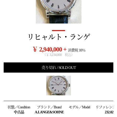
リヒャルト・ランゲ
￥ 2,940,000 +
消費税 10％
（￥ 3,234,000 税込）
売り切れ / SOLD OUT
状態／Condition
ブランド／Brand
モデル／Model
リファレンス／R
中古品
A.LANGE&SOHNE
232.025