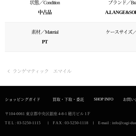
状態／Condition
ブランド／Bra
中古品
A.LANGE&SO
素材／Material
ケースサイズ／S
PT
ランゲマティック エマイル
SHOP INFO
ショッピングガイド
買取・下取・委託
お問い
〒104-0061
東京都中央区銀座 4-8-1
穂月ビル 1Ｆ
T E L : 03-5250-1115
F A X : 03-5250-1118
E-mail : info@cagi-due