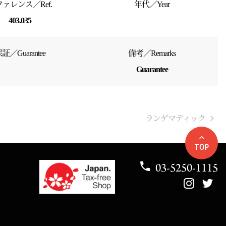
ァレンス／Ref.
年代／Year
403.035
証／Guarantee
備考／Remarks
Guarantee
ランゲマティック
TOP
03-5250-1115