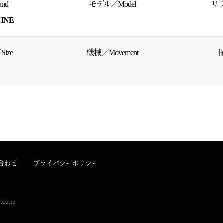
nd
モデル／Model
リフ
HNE
ize
機械／Movement
保
合わせ
プライバシーポリシー
.co.jp