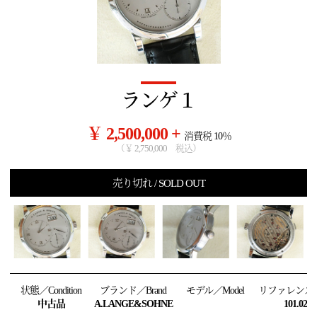
ランゲ１
￥ 2,500,000 +
消費税 10％
（￥ 2,750,000 税込）
売り切れ / SOLD OUT
状態／Condition
ブランド／Brand
モデル／Model
リファレンス／R
中古品
A.LANGE&SOHNE
101.025