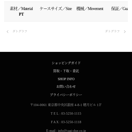
素材／Material
ケースサイズ／Size
機械／Movement
保証／Guaran
PT
ダトグラフ
ダトグラフ
ショッピングガイド
買取・下取・委託
SHOP INFO
お問い合わせ
プライバシーポリシー
〒104-0061
東京都中央区銀座 4-8-1
穂月ビル 1Ｆ
T E L : 03-5250-1115
F A X : 03-5250-1118
E-mail : info@cagi-due.co.jp