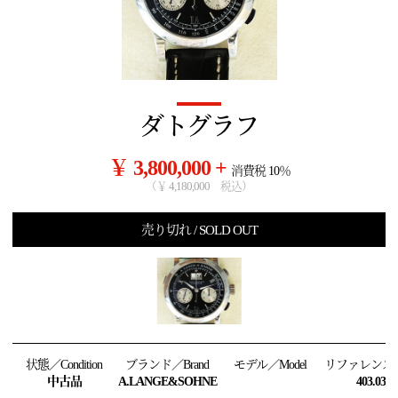
ダトグラフ
￥ 3,800,000 +
消費税 10％
（￥ 4,180,000 税込）
売り切れ / SOLD OUT
状態／Condition
ブランド／Brand
モデル／Model
リファレンス／R
中古品
A.LANGE&SOHNE
403.035