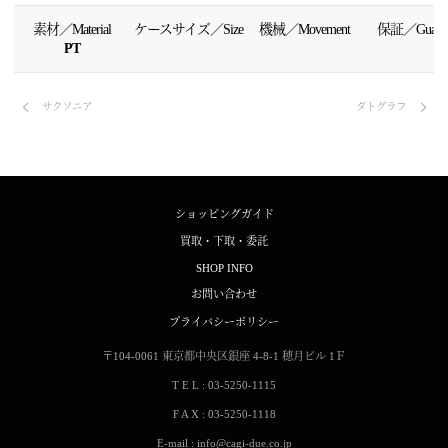
素材／Material
ケースサイズ／Size
機械／Movement
保証／Guaran
PT
サクソニア
ダトグラフ
ショッピングガイド
買取・下取・委託
SHOP INFO
お問い合わせ
プライバシーポリシー
〒104-0061
東京都中央区銀座 4-8-1
穂月ビル 1Ｆ
T E L : 03-5250-1115
F A X : 03-5250-1118
E-mail : info@cagi-due.co.jp