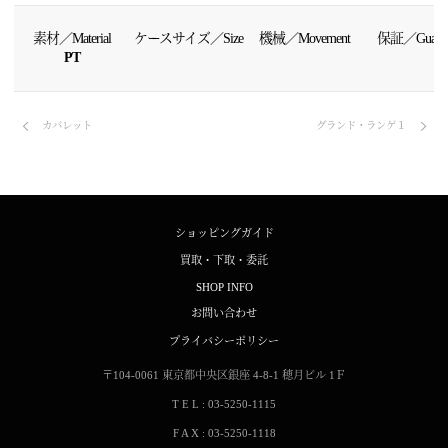
素材／Material
ケースサイズ／Size
機械／Movement
保証／Guaran
PT
カバレット
グランド・ランゲ１
ショッピングガイド
買取・下取・委託
SHOP INFO
お問い合わせ
プライバシーポリシー
〒104-0061
東京都中央区銀座 4-8-1
穂月ビル 1Ｆ
T E L : 03-5250-1115
F A X : 03-5250-1118