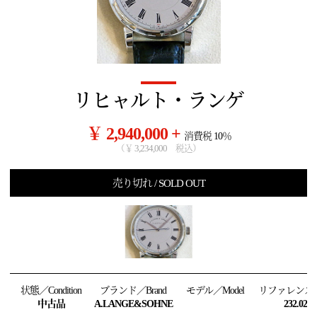
リヒャルト・ランゲ
￥ 2,940,000 +
消費税 10％
（￥ 3,234,000 税込）
売り切れ / SOLD OUT
状態／Condition
ブランド／Brand
モデル／Model
リファレンス／R
中古品
A.LANGE&SOHNE
232.025