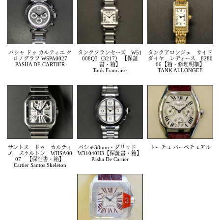
パシャ ドゥ カルティエ ク
タンクフランセーズ W51
タンクアロンジェ サイド
ロノグラフ WSPA0027
008Q3（3217） 【保証
ダイヤ レディース 8280
PASHA DE CARTIER
書・箱】
06【箱・修理明細】
Tank Francaise
TANK ALLONGEE
サントス ドゥ カルティ
パシャ38mm・グリッド
トーチュ パーペチュアル
エ スケルトン WHSA00
W31040H3【保証書・箱】
07 【保証書・箱】
Pasha De Cartier
Cartier Santos Skeleton