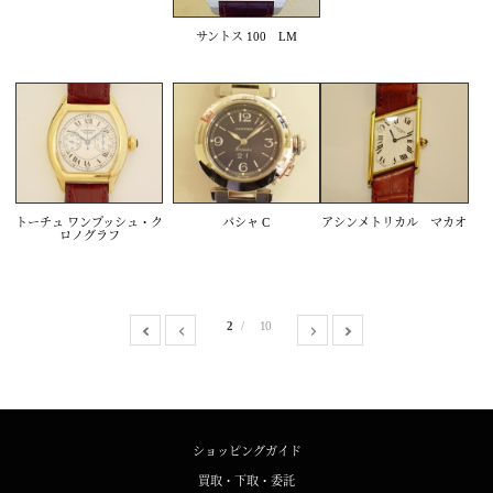
サントス 100 LM
トーチュ ワンプッシュ・ク
パシャ C
アシンメトリカル マカオ
ロノグラフ
2
10
ショッピングガイド
買取・下取・委託