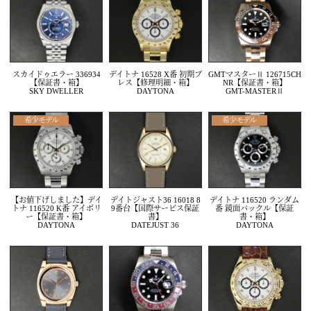
スカイドゥエラー 336934
デイトナ 16528 X番 初期ブ
GMTマスターⅡ 126715CH
【保証書・箱】
レス【修理明細・箱】
NR【保証書・箱】
SKY DWELLER
DAYTONA
GMT-MASTERⅡ
希少モデル
希少モデル
【お値下げしました】デイ
デイトジャスト36 16018 8
デイトナ 116520 ランダム
トナ 116520 K番 アイボリ
9番台【国際サービス保証
番 鏡面バックル【保証
ー【保証書・箱】
書】
書・箱】
DAYTONA
DATEJUST 36
DAYTONA