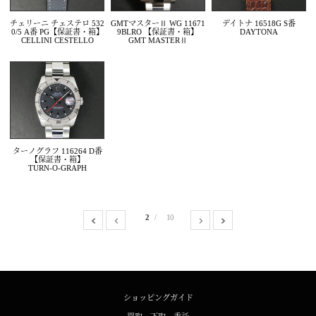
チェリーニ チェステロ 532
GMTマスターⅡ WG 11671
デイトナ 16518G S番
0/5 A番 PG【保証書・箱】
9BLRO 【保証書・箱】
DAYTONA
CELLINI CESTELLO
GMT MASTERⅡ
ターノグラフ 116264 D番
【保証書・箱】
TURN-O-GRAPH
2
10
ショッピングガイド