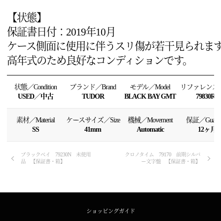
【状態】
保証書日付：2019年10月
ケース側面に使用に伴うスリ傷が若干見られま
高年式のため良好なコンディションです。
状態／Condition
ブランド／Brand
モデル／Model
リファレンス／R
USED／中古
TUDOR
BLACK BAY GMT
79830RB
素材／Material
ケースサイズ／Size
機械／Movement
保証／Guaran
SS
41mm
Automatic
12ヶ月
ブラックベイ 79230N 未使用
クロノタイム 79170 前期シルバ
品 【保証書・箱】
ー文字盤 【保証書・箱】
ショッピングガイド