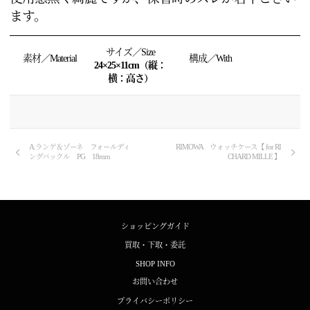
ます。
サイズ／Size
素材／Material
構成／With
24×25×11cm（縦：
横：高さ）
A.ランゲ＆ゾーネ フォールディ
RIMOWA ウォッチケース【 for RI
ングバックル PG 18mm
CHARD MILLE 】
ショッピングガイド
買取・下取・委託
SHOP INFO
お問い合わせ
プライバシーポリシー