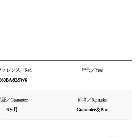
ァレンス／Ref.
年代／Year
860BA/92/9W6
証／Guarantee
備考／Remarks
6ヶ月
Guarantee＆Box