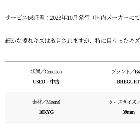
サービス保証書：2023
年
10
月発行（国内メーカーにてコ
細かな擦れキズは散見されますが、特に目立ったキ
状態／Condition
ブランド／Bra
USED／中古
BREGUET
素材／Material
ケースサイズ／S
18KYG
39mm