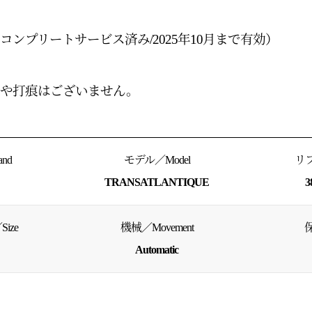
ンプリートサービス済み/2025年10月まで有効）
ズや打痕はございません。
nd
モデル／Model
リフ
TRANSATLANTIQUE
3
ize
機械／Movement
保
Automatic