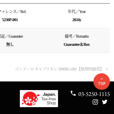
ァレンス／Ref.
年代／Year
5230P-001
2024y
証／Guarantee
備考／Remarks
無し
Guarantee＆Box
ゴンドーロ キャブリオレ 5099RG-001【修理明細書】
TOP
03-5250-1115