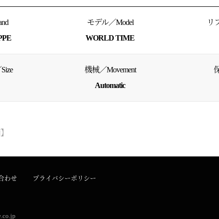
nd
モデル／Model
リフ
PPE
WORLD TIME
ize
機械／Movement
保
Automatic
箱】
合わせ
プライバシーポリシー
.co.jp