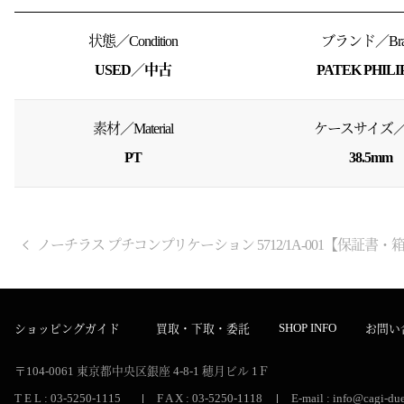
状態／Condition
ブランド／Bra
USED／中古
PATEK PHILI
素材／Material
ケースサイズ／S
PT
38.5mm
ノーチラス プチコンプリケーション 5712/1A-001【保証書・
SHOP INFO
ショッピングガイド
買取・下取・委託
お問い
〒104-0061
東京都中央区銀座 4-8-1
穂月ビル 1Ｆ
T E L : 03-5250-1115
F A X : 03-5250-1118
E-mail : info@cagi-due