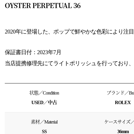
OYSTER PERPETUAL 36
2020年に登場した、
ポップで鮮やかな色彩により注目
保証書日付：2023年7月
当店提携修理先にてライトポリッシュを行ってお
り、
状態／Condition
ブランド／Bra
USED／中古
ROLEX
素材／Material
ケースサイズ／S
SS
36mm