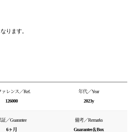
」なります。
ァレンス／Ref.
年代／Year
126000
2023y
証／Guarantee
備考／Remarks
6ヶ月
Guarantee＆Box