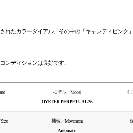
された
カラーダイアル、その中の
「キャンディピンク
コンディションは良好です。
nd
モデル／Model
リフ
OYSTER PERPETUAL 36
ize
機械／Movement
保
Automatic