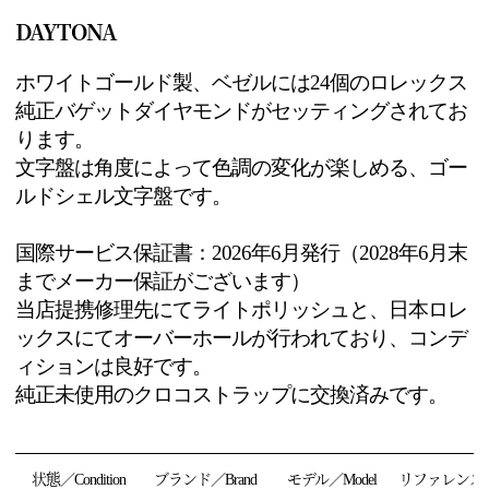
DAYTONA
ホワイトゴールド製、ベゼルには24個のロレックス
純正バゲットダイヤモンドがセッティングされてお
ります。
文字盤は角度によって色調の変化が楽しめる、ゴー
ルドシェル文字盤です。
国際サービス保証書：
2026
年6月発行（
2028
年6月末
までメーカー保証がございます）
当店提携修理先にてライトポリッシュと、日本ロレ
ックスにてオーバーホールが行われてお
り、コンデ
ィションは良好です。
純正未使用のクロコストラップに交換済みです。
状態／Condition
ブランド／Brand
モデル／Model
リファレンス／R