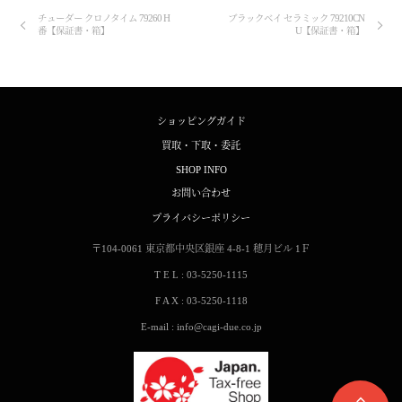
チューダー クロノタイム 79260 H
ブラックベイ セラミック 79210CN
番【保証書・箱】
U【保証書・箱】
ショッピングガイド
買取・下取・委託
SHOP INFO
お問い合わせ
プライバシーポリシー
〒104-0061
東京都中央区銀座 4-8-1
穂月ビル 1Ｆ
T E L : 03-5250-1115
F A X : 03-5250-1118
E-mail : info@cagi-due.co.jp