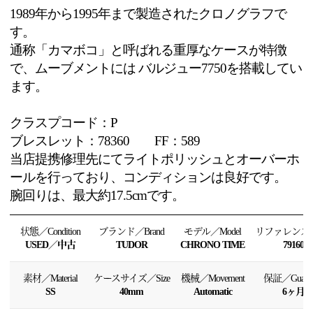
1989年から1995年まで製造された
クロノグラフで
す。
通称「カマボコ」と呼ばれる重厚なケースが特徴
で、
ムーブメントには バルジュー7750
を搭載してい
ます。
クラスプコード：P
ブレスレット：78360 FF：589
当店提携修理先にてライトポリッシュとオーバーホ
ールを行ってお
り、コンディションは良好です。
腕回りは、最大約17.5cmです。
状態／Condition
ブランド／Brand
モデル／Model
リファレンス／R
USED／中古
TUDOR
CHRONO TIME
79160
素材／Material
ケースサイズ／Size
機械／Movement
保証／Guaran
SS
40mm
Automatic
6ヶ月